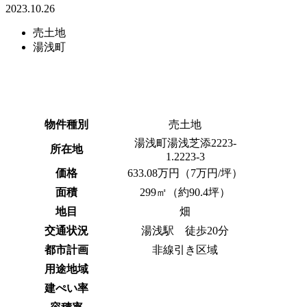
2023.10.26
売土地
湯浅町
物件種別
売土地
湯浅町湯浅芝添2223-
所在地
1.2223-3
価格
633.08万円（7万円/坪）
面積
299㎡（約90.4坪）
地目
畑
交通状況
湯浅駅 徒歩20分
都市計画
非線引き区域
用途地域
建ぺい率