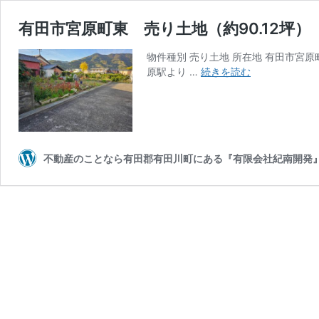
有田市宮原町東 売り土地（約90.12坪）
物件種別 売り土地 所在地 有田市宮原町東28
有
原駅より …
続きを読む
田
市
宮
原
町
不動産のことなら有田郡有田川町にある『有限会社紀南開発
東
売
り
土
地
（約
90.12
坪）