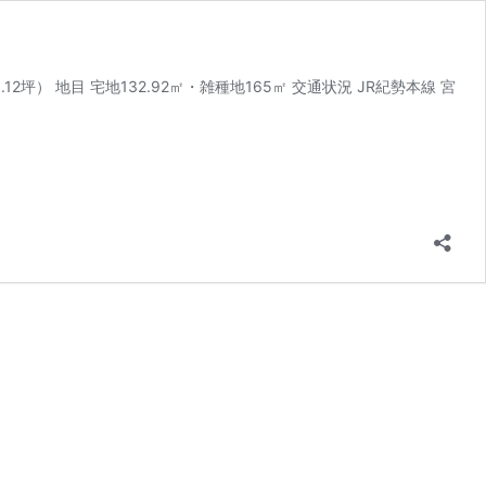
0.12坪） 地目 宅地132.92㎡・雑種地165㎡ 交通状況 JR紀勢本線 宮